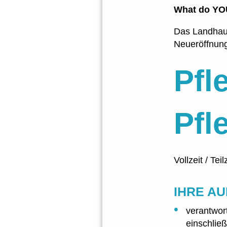
What do YOU
Das Landhaus
Neueröffnung
Pfl
Pfl
Vollzeit / Tei
IHRE A
verantwor
einschlie