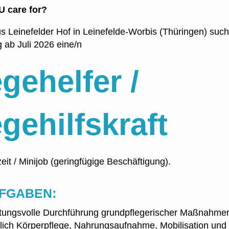
 care for?
 Leinefelder Hof in Leinefelde-Worbis (Thüringen) sucht
 ab Juli 2026 eine/n
egehelfer /
egehilfskraft
lzeit / Minijob (geringfügige Beschäftigung).
UFGABEN:
tungsvolle Durchführung grundpflegerischer Maßnahme
ßlich Körperpflege, Nahrungsaufnahme, Mobilisation und