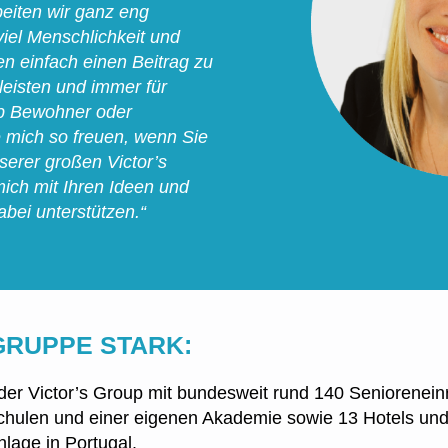
rbeiten wir ganz eng
iel Menschlichkeit und
len einfach einen Beitrag zu
leisten und immer für
b Bewohner oder
e mich so freuen, wenn Sie
serer großen Victor’s
ich mit Ihren Ideen und
bei unterstützen.“
GRUPPE STARK:
l der Victor’s Group mit bundesweit rund 140 Seniorenein
chulen und einer eigenen Akademie sowie 13 Hotels und
nlage in Portugal.