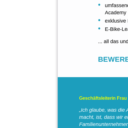
umfassend
Academy
exklusive
E-Bike-L
... all das un
BEWERBE
Geschäftsleiterin Fra
„Ich glaube, was die 
macht, ist, dass wir e
Familienunternehmen