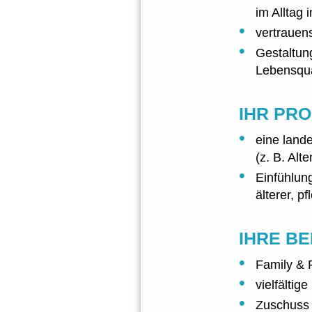
im Alltag
vertrauen
Gestaltung
Lebensqua
IHR PRO
eine lande
(z. B. Alt
Einfühlun
älterer, p
IHRE BE
Family & F
vielfältig
Zuschuss 