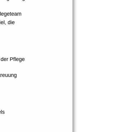
flegeteam
el, die
 der Pflege
treuung
els