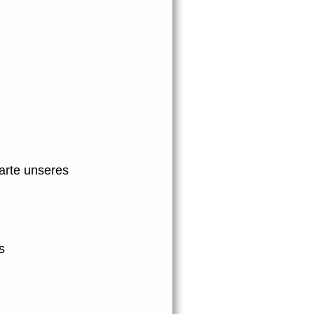
karte unseres
s