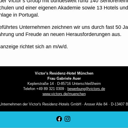
l der Victor’s Group mit bundesweit rund 140 Seniorenein
chulen und einer eigenen Akademie sowie 13 Hotels und
nlage in Portugal.
geführtes Unternehmen zeichnen wir uns durch fast 50 J
ahrung und Freude an neuen Herausforderungen aus.
anzeige richtet sich an m/w/d.
Victor's Residenz-Hotel München
Frau Gabriele Auer
Keplerstraße 14 · D-85716 Unterschleißheim
Telefon +49 89 321 0309 ·
bewerbung@victors.de
www.victors.de/muenchen
Unternehmen der Victor's Residenz-Hotels GmbH · Aroser Alle 84 · D-13407 B