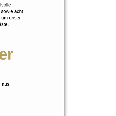
lvolle
, sowie acht
d um unser
äste.
er
s aus.