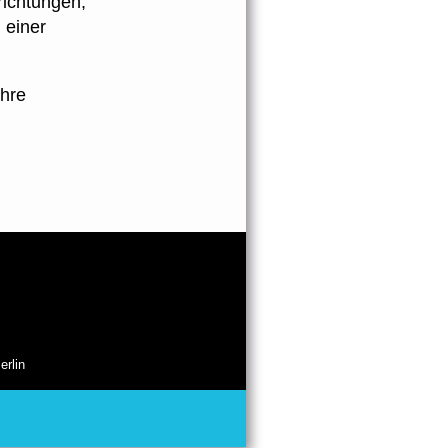
richtungen,
 einer
ahre
erlin