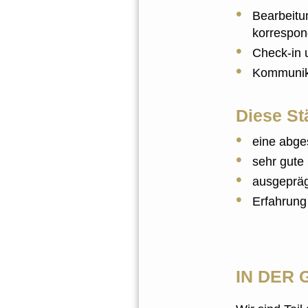
Bearbeitu
korrespo
Check-in
Kommunika
Diese St
eine abge
sehr gute
ausgepräg
Erfahrun
IN DER 