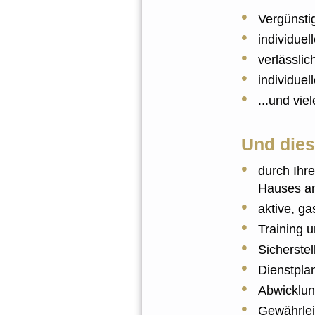
Vergünsti
individue
verlässlic
individuel
...und vie
Und dies
durch Ihre
Hauses a
aktive, g
Training 
Sicherste
Dienstpla
Abwicklun
Gewährlei