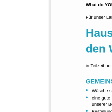
What do YOU
Für unser La
Haus
den 
in Teilzeit od
GEMEIN
Wäsche so
eine gute
unserer B
Bestellun