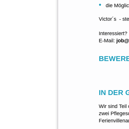
die Mögli
Victor´s - st
Interessiert
E-Mail:
job@
BEWERBE
IN DER 
Wir sind Tei
zwei Pfleges
Ferienvillena