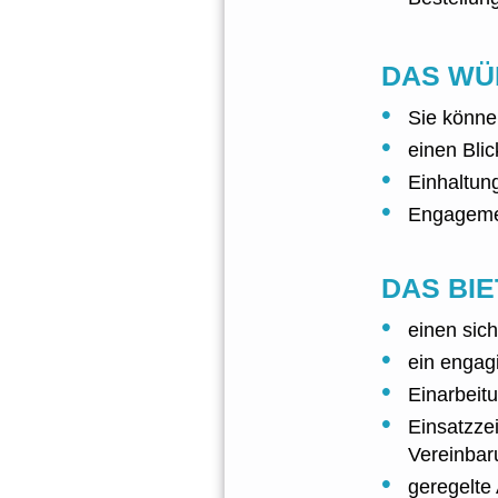
DAS WÜ
Sie könne
einen Bli
Einhaltun
Engagemen
DAS BIE
einen sich
ein engag
Einarbeit
Einsatzze
Vereinbar
geregelte 