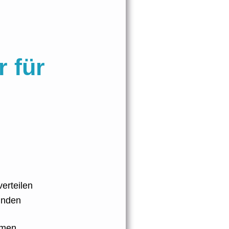
r für
erteilen
inden
hmen