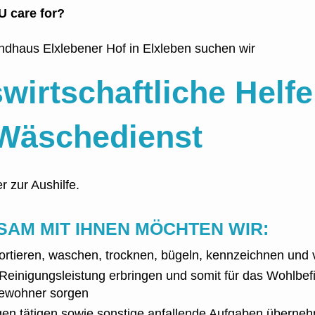
 care for?
ndhaus Elxlebener Hof in Elxleben suchen wir
wirtschaftliche Helfe
Wäschedienst
er zur Aushilfe.
SAM MIT IHNEN MÖCHTEN WIR:
rtieren, waschen, trocknen, bügeln, kennzeichnen und v
 Reinigungsleistung erbringen und somit für das Wohlbef
ewohner sorgen
gen tätigen sowie sonstige anfallende Aufgaben überne