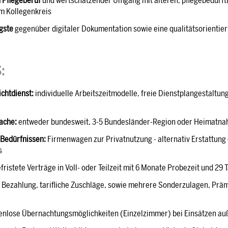
n Pflegeberuf
und wertschätzender Umgang mit älteren, pflegebedürft
m Kollegenkreis
gste
gegenüber digitaler Dokumentation sowie eine qualitätsorientiert
:
ichtdienst:
individuelle Arbeitszeitmodelle, freie Dienstplangestaltun
ache:
entweder bundesweit, 3-5 Bundesländer-Region oder Heimatna
 Bedürfnissen:
Firmenwagen zur Privatnutzung - alternativ Erstattung 
s
ristete Verträge in Voll- oder Teilzeit mit 6 Monate Probezeit und 29
e Bezahlung, tarifliche Zuschläge, sowie mehrere Sonderzulagen, Präm
enlose Übernachtungsmöglichkeiten (Einzelzimmer) bei Einsätzen au