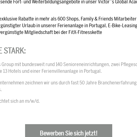
ende Fort- und Weiterbildungsangebote in unser Victor´s Global A
exklusive Rabatte in mehr als 600 Shops, Family & Friends Mitarbeiterr
günstigter Urlaub in unserer Ferienanlage in Portugal, E-Bike-Leasing
ergünstigte Mitgliedschaft bei der FitX-Fitnesskette
E STARK:
r’s Group mit bundesweit rund 140 Senioreneinrichtungen, zwei Pfleges
13 Hotels und einer Ferienvillenanlage in Portugal.
Unternehmen zeichnen wir uns durch fast 50 Jahre Branchenerfahrung
.
chtet sich an m/w/d.
Bewerben Sie sich jetzt!